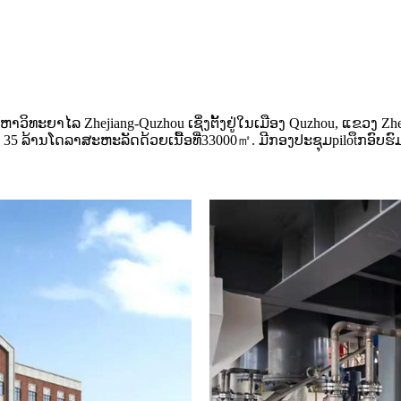
ິທະຍາໄລ Zhejiang-Quzhou ເຊິ່ງຕັ້ງຢູ່ໃນເມືອງ Quzhou, ແຂວງ Zhe
້ 35 ລ້ານໂດລາສະຫະລັດດ້ວຍເນື້ອທີ່33000㎡. ມີກອງປະຊຸມpilotຶກອົບ