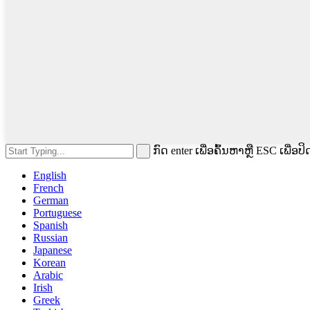
ກົດ enter ເພື່ອຄົ້ນຫາຫຼື ESC ເພື່ອປິ
English
French
German
Portuguese
Spanish
Russian
Japanese
Korean
Arabic
Irish
Greek