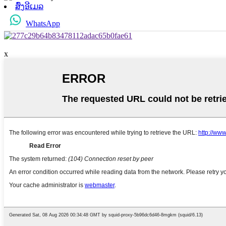
ສົ່ງອີເມລ
WhatsApp
x