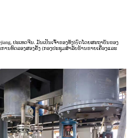
jiang, ປະເທດຈີນ. ມັນເປັນເຈົ້າຂອງທັງbyົດໂດຍສະຖາບັນຂອງ
ຮົມການທົດລອງສອງຄັ້ງ (ກອງປະຊຸມສໍາລັບຮ້ານຂາຍເຄື່ອງແລະ