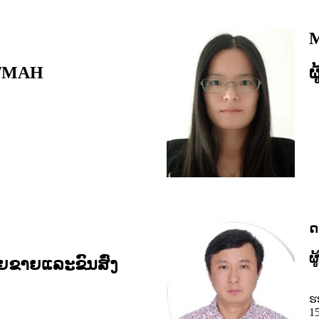
M
P/MAH
ຜ
ດ
ຜ
າຍຂາຍແລະຂົນສົ່ງ
ຮ
15