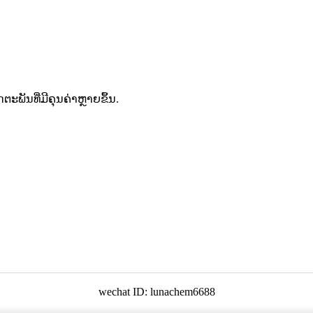
ຕະພັນທີ່ມີຄຸນຄ່າຫຼາຍຂຶ້ນ.
wechat ID: lunachem6688