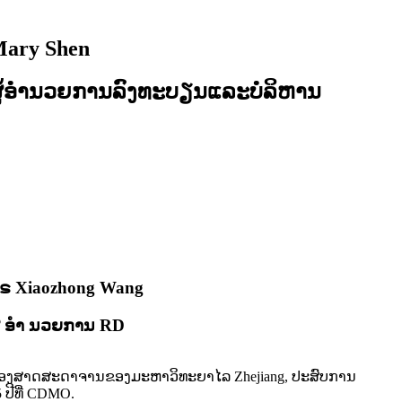
ary Shen
ູ້ອໍານວຍການລົງທະບຽນແລະບໍລິຫານ
ຣ Xiaozhong Wang
ູ້ ອຳ ນວຍການ RD
ອງສາດສະດາຈານຂອງມະຫາວິທະຍາໄລ Zhejiang, ປະສົບການ
 ປີທີ່ CDMO.