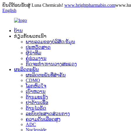
ຍິນດີຕ້ອນຮັບສູ່ Luna Chemicals!
www.brightpharmabio.com
www.lu
English
ບ້ານ
ກ່ຽວ​ກັບ​ພວກ​ເຮົາ
ພາບລວມຂອງບໍລິສັດ/ຂໍ້ມູນ
ປະຫວັດສາດ
ຜູ້ນໍາທີມ
ຄູ່ຮ່ວມງານ
ກິດຈະກໍາ/ການວາງສະແດງ
ຜະລິດຕະພັນ
ຜະລິດຕະພັນທີ່ສໍາຄັນ
CDMO
ໂລກຫົວໃຈ
ເບົາຫວານ
ຕ້ານມະເຮັງ
ຢາຕ້ານເຊື້ອ
ຕ້ານໄວຣັດ
ລະບົບປະສາດສ່ວນກາງ
ຄວາມດັນເລືອດສູງ
ADC
Nucleoside