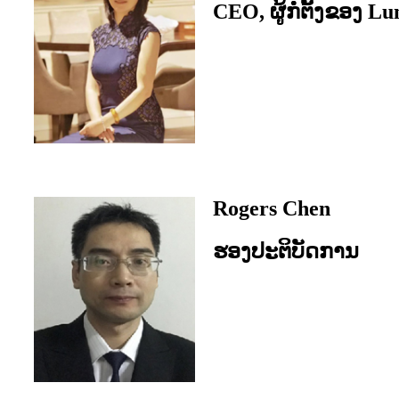
CEO, ຜູ້ກໍ່ຕັ້ງຂອງ L
Rogers Chen
ຮອງປະຕິບັດການ