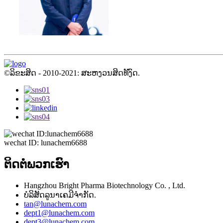
©ລິຂະສິດ - 2010-2021: ສະຫງວນສິດທັງົດ.
wechat ID: lunachem6688
ຕິດ​ຕໍ່​ພວກ​ເຮົາ
Hangzhou Bright Pharma Biotechnology Co. , Ltd.
ບໍລິສັດລູນາເຄມີຈໍາກັດ.
tan@lunachem.com
dept1@lunachem.com
dept3@lunachem.com