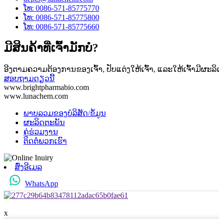
ໂທ: 0086-571-85775770
ໂທ: 0086-571-85775800
ໂທ: 0086-571-85775660
ມີສິນຄ້າທີ່ເຈົ້າມັກບໍ່?
ອີງຕາມຄວາມຕ້ອງການຂອງເຈົ້າ, ປັບແຕ່ງໃຫ້ເຈົ້າ, ແລະໃຫ້ເຈົ້າມີຜະລິດ
ສອບຖາມດຽວນີ້
www.brightpharmabio.com
www.lunachem.com
ພາບລວມຂອງບໍລິສັດ/ຂໍ້ມູນ
ຜະລິດຕະພັນ
ຄູ່ຮ່ວມງານ
ຕິດ​ຕໍ່​ພວກ​ເຮົາ
ສົ່ງອີເມລ
WhatsApp
x