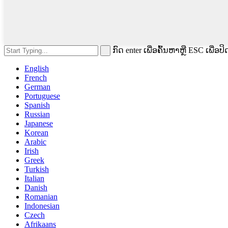
ກົດ enter ເພື່ອຄົ້ນຫາຫຼື ESC ເພື່ອປິ
English
French
German
Portuguese
Spanish
Russian
Japanese
Korean
Arabic
Irish
Greek
Turkish
Italian
Danish
Romanian
Indonesian
Czech
Afrikaans