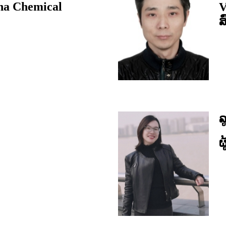
una Chemical
V
ສ
ລ
ຜ