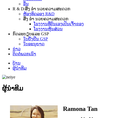
ອື່ນ
R & D/ສິ່ງ ອຳ ນວຍຄວາມສະດວກ
ຫ້ອງທົດລອງ R&D
ສິ່ງ ອຳ ນວຍຄວາມສະດວກ
ໂຮງງານທີ່ຕົນເອງເປັນເຈົ້າຂອງ
ໂຮງງານຫຸ້ນສ່ວນ
ກົດລະບຽບແລະ GSP
ໃບຢັ້ງຢືນ GSP
ໃບອະນຸຍາດ
ຂ່າວ
ຕິດ​ຕໍ່​ພວກ​ເຮົາ
ບ້ານ
ຜູ້ນໍາທີມ
ຜູ້ນໍາທີມ
Ramona Tan