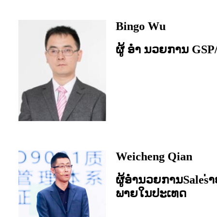
Bingo Wu
ຜູ້ ອຳ ນວຍການ GS
Weicheng Qian
ຜູ້ອໍານວຍການSales່
ພາຍໃນປະເທດ