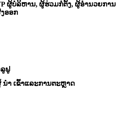
P ຜູ້ບໍລິຫານ, ຜູ້ຮ່ວມກໍ່ຕັ້ງ, ຜູ້ອໍານວຍການ
ົ່ງອອກ
ູລູຟູ
ູ້ ນຳ ເຂົ້າແລະການຕະຫຼາດ